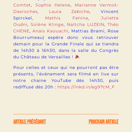
Comtet
,
Sophie Helene
,
Marianne Vermot-
Desroches
,
Laura Zebiche
, Vincent
Spirckel,
Mathis Fenina
,
Juliette
Oudni
,
Solène Klinge
,
Naïtcha LUZEIN
,
Théo
CHENE
,
Anaïs Kaouachi
, Mattias Brami, Rose
Bourrumeau) espère donc vous retrouver
demain pour la Grande Finale qui se tiendra
de 14h30 à 16h30, dans la salle du Congrès
du Château de Versailles !
Pour celles et ceux qui ne pourront pas être
présents, l’évènement sera filmé en live sur
notre chaine YouTube dès 14h30, puis
rediffusé dès 20h :
https://lnkd.in/eg97cM_F
ARTICLE PRÉCÉDANT
PROCHAIN ARTICLE